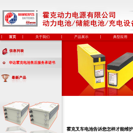
丨
首页
丨
关于我们
丨
产品展示
丨
典型应用
华达霍克电池售后服务承诺书
霍克叉车电池告诉您怎样才能维